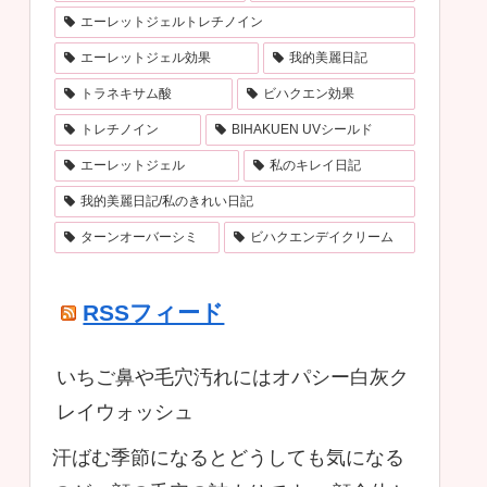
エーレットジェルトレチノイン
エーレットジェル効果
我的美麗日記
トラネキサム酸
ビハクエン効果
トレチノイン
BIHAKUEN UVシールド
エーレットジェル
私のキレイ日記
我的美麗日記/私のきれい日記
ターンオーバーシミ
ビハクエンデイクリーム
RSSフィード
いちご鼻や毛穴汚れにはオパシー白灰ク
レイウォッシュ
汗ばむ季節になるとどうしても気になる