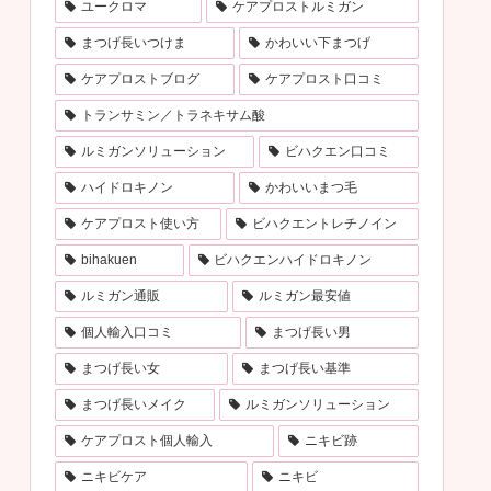
ユークロマ
ケアプロストルミガン
まつげ長いつけま
かわいい下まつげ
ケアプロストブログ
ケアプロスト口コミ
トランサミン／トラネキサム酸
ルミガンソリューション
ビハクエン口コミ
ハイドロキノン
かわいいまつ毛
ケアプロスト使い方
ビハクエントレチノイン
bihakuen
ビハクエンハイドロキノン
ルミガン通販
ルミガン最安値
個人輸入口コミ
まつげ長い男
まつげ長い女
まつげ長い基準
まつげ長いメイク
ルミガンソリューション
ケアプロスト個人輸入
ニキビ跡
ニキビケア
ニキビ