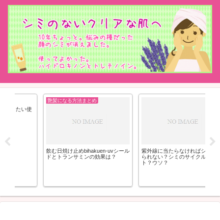
艶髪になる方法まとめ
使
飲む日焼け止めbihakuen-uvシール
紫外線に当たらなければシミは作
か
ドとトランサミンの効果は？
られない？シミのサイクルのホン
ト？ウソ？