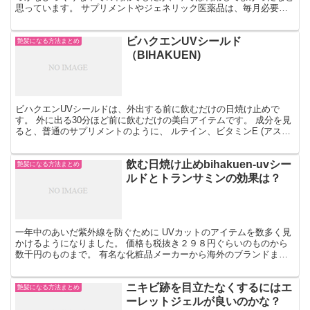
思っています。 サプリメントやジェネリック医薬品は、毎月必要な
ものを自分で選んでいます。 自分で使ってみて良かったと...
ビハクエンUVシールド
艶髪になる方法まとめ
（BIHAKUEN)
ビハクエンUVシールドは、外出する前に飲むだけの日焼け止めで
す。 外に出る30分ほど前に飲むだけの美白アイテムです。 成分を見
ると、普通のサプリメントのように、 ルテイン、ビタミンE (アスコ
ルビン酸)、ビタミンE3、ビタミンEなどが入って...
飲む日焼け止めbihakuen-uvシー
艶髪になる方法まとめ
ルドとトランサミンの効果は？
一年中のあいだ紫外線を防ぐために UVカットのアイテムを数多く見
かけるようになりました。 価格も税抜き２９８円ぐらいのものから
数千円のものまで。 有名な化粧品メーカーから海外のブランドま
で、たくさんの種類がありますよね。 いまでは、日焼け止...
ニキビ跡を目立たなくするにはエ
艶髪になる方法まとめ
ーレットジェルが良いのかな？