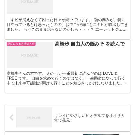
ニキビが消えなくて困った日々が続いています。 顎の赤みが、特に
目立っているとは思ったものの、おでこや頬にもニキビが噴出してき
ました。 もうこのまま治らないのかしら・・・？ エーレットジェル
(AretGel)0.025％ のレビューはこちら
高橋歩 自由人の脳みそ を読んで
艶髪になる方法まとめ
高橋歩さんの本です。 わたしが一番最初に読んだのは LOVE &
FREE です。 自由を求めて行くのではなく、一生懸命にやって行く
中で未来や可能性が開けて行くことを知るきっかけになりました。
どんな時にどう捉えて、どの位置から世界を見るの...
キレイにやさしいビオデルマをオオサカ
堂で発見！