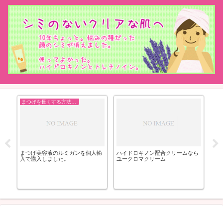
まつげを長くする方法まとめ
艶
思春
まつげ美容液のルミガンを個人輸
ハイドロキノン配合クリームなら
ド
入で購入しました。
ユークロマクリーム