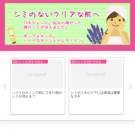
顔のシミを消す方法まとめ
顔のシミを消す方法まとめ
艶
キ
ハイドロキノンで顔にできた頬の
シミやニキビケアには保湿は重要
[J
シミが消える？
なカギ
リ