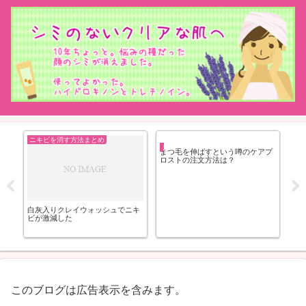
ニキビを消す方法まとめ
まつげを長くする方法まとめ
う
まつ毛を伸ばすという噂のケアプ
ロストの注文方法は？
白灰入りクレイウォッシュでニキ
食
ビが激減した
(Fu
このブログは広告表示を含みます。