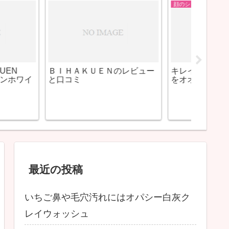
艶髪になる方法まとめ
艶髪にな
ノン配合クリーム
[Jose
ロマクリーム
グトリ
毎日イワシ缶を一つ食べるだ
けで薄毛を克服できるって本
当？薄毛にはバイタルミーの
オメガスリーもおすすめ
最近の投稿
いちご鼻や毛穴汚れにはオパシー白灰ク
レイウォッシュ