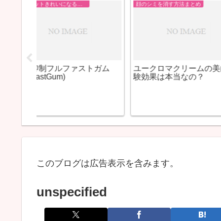
ニキビを消す方法まとめ
ハクエンホ
美白サプリのBIHAKUEN
ＢＩＨＡＫＵＥ
く美肌へ
WHITURE(ビハクエンホワイ
と口コミ
も同時に
チュア）とは？
ント
このブログは広告表示を含みます。
unspecified