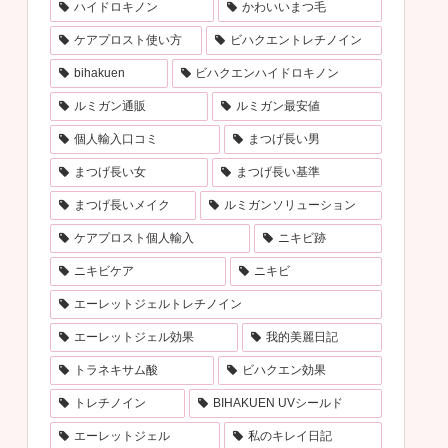
ハイドロキノン
かわいいまつ毛
ケアプロスト使い方
ビハクエントレチノイン
bihakuen
ビハクエンハイドロキノン
ルミガン通販
ルミガン最安値
個人輸入口コミ
まつげ長い男
まつげ長い女
まつげ長い基準
まつげ長いメイク
ルミガンソリューション
ケアプロスト個人輸入
ニキビ跡
ニキビケア
ニキビ
エーレットジェルトレチノイン
エーレットジェル効果
我的美麗日記
トラネキサム酸
ビハクエン効果
トレチノイン
BIHAKUEN UVシールド
エーレットジェル
私のキレイ日記