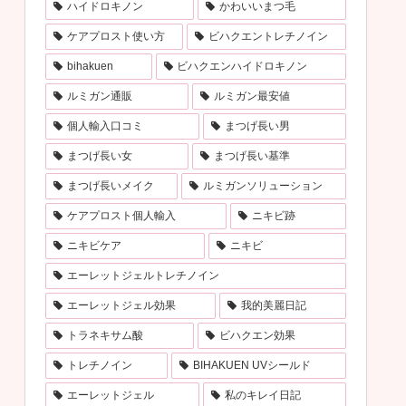
ハイドロキノン
かわいいまつ毛
ケアプロスト使い方
ビハクエントレチノイン
bihakuen
ビハクエンハイドロキノン
ルミガン通販
ルミガン最安値
個人輸入口コミ
まつげ長い男
まつげ長い女
まつげ長い基準
まつげ長いメイク
ルミガンソリューション
ケアプロスト個人輸入
ニキビ跡
ニキビケア
ニキビ
エーレットジェルトレチノイン
エーレットジェル効果
我的美麗日記
トラネキサム酸
ビハクエン効果
トレチノイン
BIHAKUEN UVシールド
エーレットジェル
私のキレイ日記