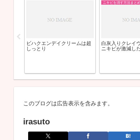
艶髪になる方法まとめ
策はどう
ニキビ跡を目立たなくするに
BIHAKUENの
メディ
はエーレットジェルが良いの
ワイチュアはＬ-
かな？
り
このブログは広告表示を含みます。
irasuto