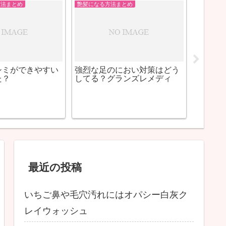
クリームを使って
ユーク
な肌へ
ビハクエンハイドロキノン
最近の投稿
いちご鼻や毛穴汚れにはオパシー白灰ク
レイウォッシュ