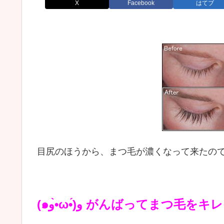
X
Facebook
はてブ
目尻のほうから、まつ毛が濃くなって来たの
(๑و•̀ω•́)و がんばってま