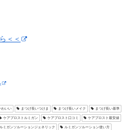
ら＜＜
る
かわいい
まつげ長いつけま
まつげ長いメイク
まつげ長い基準
ケアプロストルミガン
ケアプロスト口コミ
ケアプロスト最安値
ルミガンソルーションジェネリック
ルミガンソルーション使い方