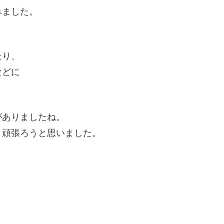
みました。
。
たり、
などに
がありましたね。
と頑張ろうと思いました。