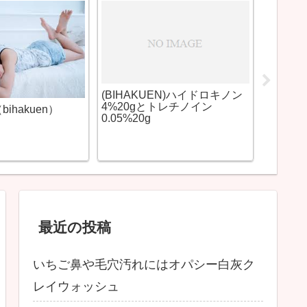
まつげを
ケアプ
(BIHAKUEN)ハイドロキノン
4%20gとトレチノイン
ihakuen）
0.05%20g
最近の投稿
いちご鼻や毛穴汚れにはオパシー白灰ク
レイウォッシュ