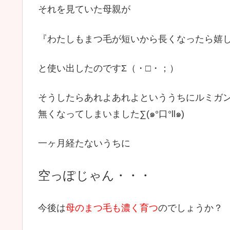
それを見ていた母親が
『わたしもまつ毛が短いから長くなったら嬉
と使い出したのですΣ（・□・；）
そうしたらあれよあれよといううちにルミガ
無くなってしまいました∑(๑°口°ll๑)
一ヶ月経たないうちに
空っぽじゃん・・・
今後は
母のまつ毛も濃く育つ
のでしょうか？