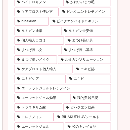
ハイドロキノン
かわいいまつ毛
ケアプロスト使い方
ビハクエントレチノイン
bihakuen
ビハクエンハイドロキノン
ルミガン通販
ルミガン最安値
個人輸入口コミ
まつげ長い男
まつげ長い女
まつげ長い基準
まつげ長いメイク
ルミガンソリューション
ケアプロスト個人輸入
ニキビ跡
ニキビケア
ニキビ
エーレットジェルトレチノイン
エーレットジェル効果
我的美麗日記
トラネキサム酸
ビハクエン効果
トレチノイン
BIHAKUEN UVシールド
エーレットジェル
私のキレイ日記