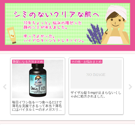
艶髪になる方法まとめ
その他・お悩みまとめ
っ
ザイザル錠５mgが止まらないくし
ユ
ゃみに処方されました。
果
毎日イワシ缶を一つ食べるだけで
薄毛を克服できるって本当？薄毛
にはバイタルミーのオメガスリー
もおすすめ