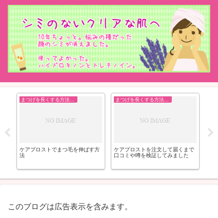
まつげを長くする方法まとめ
まつげを長くする方法まとめ
ニ
ケアプロストでまつ毛を伸ばす方
ケアプロストを注文して届くまで
ニ
法
口コミや噂を検証してみました
このブログは広告表示を含みます。