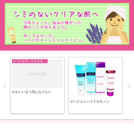
まつげを長くする方法まとめ
方
かわいいまつ毛になりたい
ユ
果
ビハクエンハイドロキノン