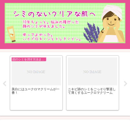
顔のシミを消す方法まとめ
ニ
う
美白にはユークロマクリームが一
ニキビ跡のシミをごっそり撃退し
ア
番！
て薄くするユークロマクリーム
期