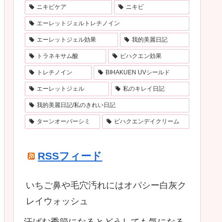
ニキビケア
ニキビ
エーレットジェルトレチノイン
エーレットジェル効果
我的美麗日記
トラネキサム酸
ビハクエン効果
トレチノイン
BIHAKUEN UVシールド
エーレットジェル
私のキレイ日記
我的美麗日記/私のきれい日記
ターンオーバーシミ
ビハクエンデイクリーム
RSSフィード
いちご鼻や毛穴汚れにはオパシー白灰ク
レイウォッシュ
汗ばむ季節になるとどうしても気になる