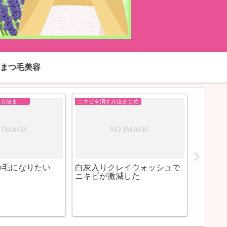
まつ毛美容
まつげを長くする方法まとめ
ニキビを消す方法まとめ
つ毛になりたい
白灰入りクレイウォッシュで
肝班な
ニキビが激減した
ミック2