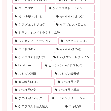
ハイドロキノン口コミ
ハイドロキノン4％
ユークロマ
ケアプロストルミガン
まつげ長いつけま
かわいい下まつげ
ケアプロストブログ
ケアプロスト口コミ
トランサミン／トラネキサム酸
ルミガンソリューション
ビハクエン口コミ
ハイドロキノン
かわいいまつ毛
ケアプロスト使い方
ビハクエントレチノイン
bihakuen
ビハクエンハイドロキノン
ルミガン通販
ルミガン最安値
個人輸入口コミ
まつげ長い男
まつげ長い女
まつげ長い基準
まつげ長いメイク
ルミガンソリューション
ケアプロスト個人輸入
ニキビ跡