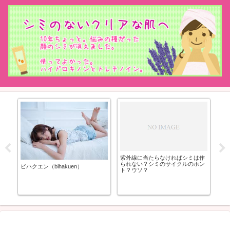
艶
オ
紫外線に当たらなければシミは作
ド
られない？シミのサイクルのホン
ビハクエン（bihakuen）
ト？ウソ？