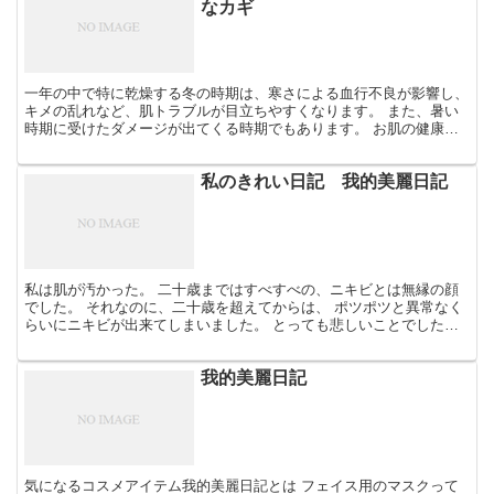
なカギ
一年の中で特に乾燥する冬の時期は、寒さによる血行不良が影響し、
キメの乱れなど、肌トラブルが目立ちやすくなります。 また、暑い
時期に受けたダメージが出てくる時期でもあります。 お肌の健康を
保つためには、しっかりとした保湿が大切と言われていま...
私のきれい日記 我的美麗日記
私は肌が汚かった。 二十歳まではすべすべの、ニキビとは無縁の顔
でした。 それなのに、二十歳を超えてからは、 ポツポツと異常なく
らいにニキビが出来てしまいました。 とっても悲しいことでした。
顔中ニキビだらけになってしまうと「もう治らないのか...
我的美麗日記
気になるコスメアイテム我的美麗日記とは フェイス用のマスクって