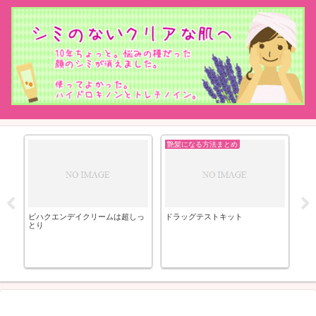
顔のシミを消す方法まとめ
ト
(BIHAKUEN) ハイドロキノンソー
シミやニキビケアには保湿は重要
プで肌の色が明るくなった
なカギ