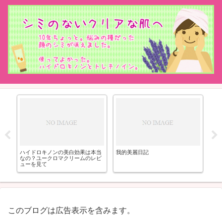
そ
の
ハイドロキノンの美白効果は本当
我的美麗日記
ザ
なの？ユークロマクリームのレビ
ゃ
ューを見て
このブログは広告表示を含みます。