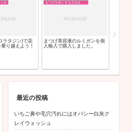
す方法まとめ
まつげを長くする方法まとめ
かわいいまつげ
ユークロマクリーム
ケア
まで
まし
最近の投稿
いちご鼻や毛穴汚れにはオパシー白灰ク
レイウォッシュ