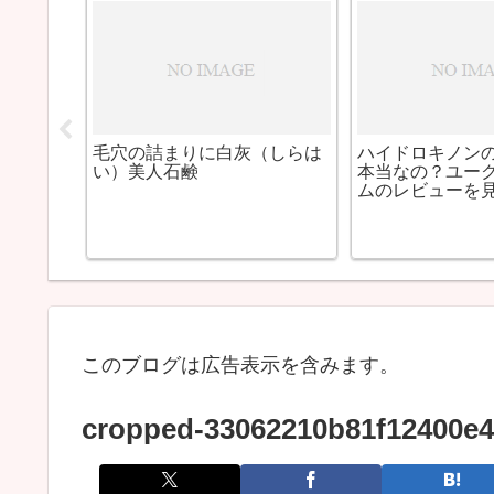
ミガンを個
一人一回だけ！ビハクエンの
(BIHAKUEN
した。
クーポン
SPF15+ナイ
コミと評判
このブログは広告表示を含みます。
cropped-33062210b81f12400e4e