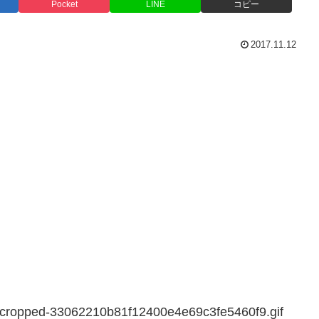
Pocket
LINE
コピー
2017.11.12
8/cropped-33062210b81f12400e4e69c3fe5460f9.gif