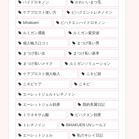
ハイドロキノン
かわいいまつ毛
ケアプロスト使い方
ビハクエントレチノイン
bihakuen
ビハクエンハイドロキノン
ルミガン通販
ルミガン最安値
個人輸入口コミ
まつげ長い男
まつげ長い女
まつげ長い基準
まつげ長いメイク
ルミガンソリューション
ケアプロスト個人輸入
ニキビ跡
ニキビケア
ニキビ
エーレットジェルトレチノイン
エーレットジェル効果
我的美麗日記
トラネキサム酸
ビハクエン効果
トレチノイン
BIHAKUEN UVシールド
エーレットジェル
私のキレイ日記