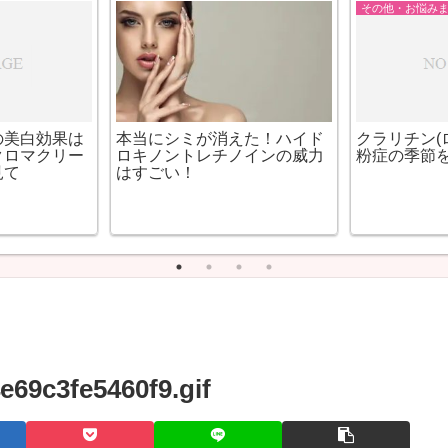
顔のシミを消す方法まとめ
顔のシミを消
)デイクリーム
キレイにやさしいビオデルマ
美白には
トクリームの口
をオオサカ堂で発見！
が一番！
69c3fe5460f9.gif