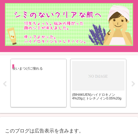
まつげを長くする方法まとめ
長いまつげに憧れる
輸
(BIHAKUEN)ハイドロキノン
ケ
4%20gとトレチノイン0.05%20g
口
このブログは広告表示を含みます。