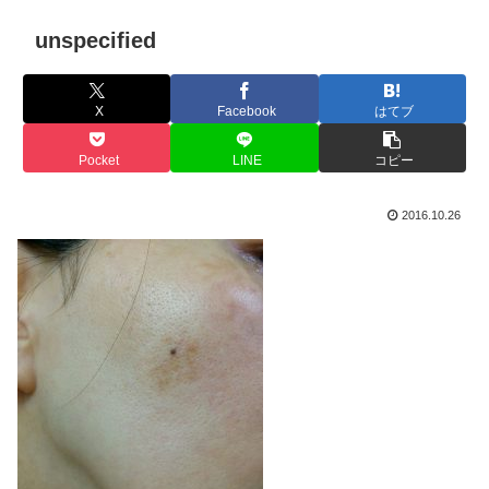
unspecified
X
Facebook
はてブ
Pocket
LINE
コピー
2016.10.26