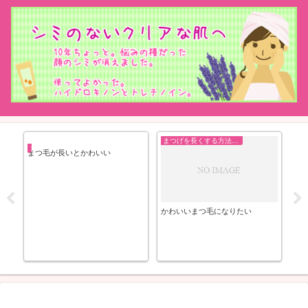
まつげを長くする方法まとめ
艶
まつげを長くする方法まとめ
まつ毛が長いとかわいい
かわいいまつ毛になりたい
[J
リ
で
毛
ー