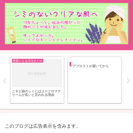
艶髪になる方法まとめ
まつげを長くする方法まとめ
ケアプロストが届いてから
チ
ニキビ跡のシミにはユークロマク
ユ
リームが良いと言われる理由
このブログは広告表示を含みます。