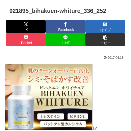
021895_bihakuen-whiture_336_252
X
Facebook
はてブ
Pocket
LINE
コピー
2017.04.15