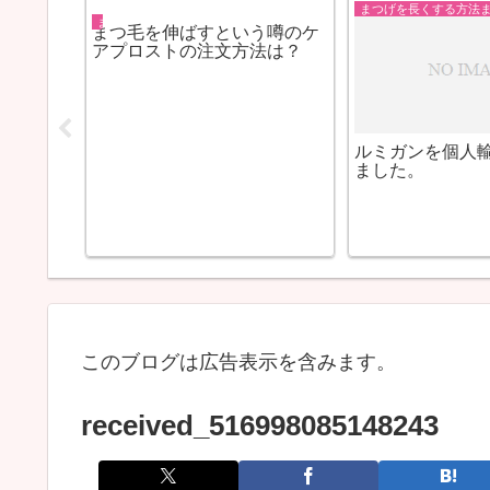
本当にシミが消えた！ハイド
ケアプロストの
ロキノントレチノインの威力
ソルーション
はすごい！
て
このブログは広告表示を含みます。
received_516998085148243