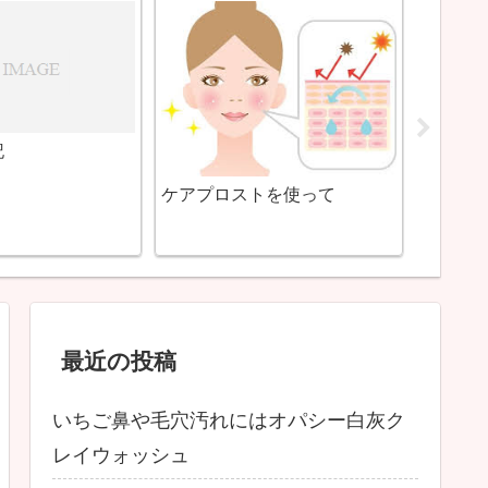
その他・お悩みまとめ
トラブルにトラネ
推奨花粉99％カットするマス
ルミガ
gと500mgの効果
ク作成！環境省提案よりも簡
まつげ
単
最近の投稿
いちご鼻や毛穴汚れにはオパシー白灰ク
レイウォッシュ