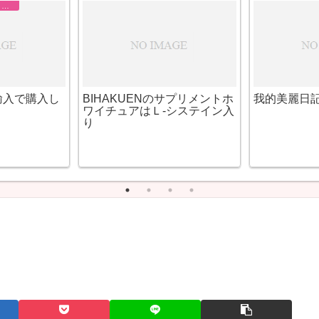
まつげを長くする方法まとめ
次はルミガン
(BIHAKUEN)デイクリーム
肝班など肌
SPF15+ナイトクリームの口
ミック250m
コミと評判