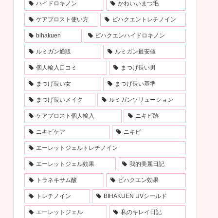
ハイドロキノン
かわいいまつ毛
ケアプロスト使い方
ビハクエントレチノイン
bihakuen
ビハクエンハイドロキノン
ルミガン通販
ルミガン最安値
個人輸入口コミ
まつげ長い男
まつげ長い女
まつげ長い基準
まつげ長いメイク
ルミガンソリューション
ケアプロスト個人輸入
ニキビ跡
ニキビケア
ニキビ
エーレットジェルトレチノイン
エーレットジェル効果
我的美麗日記
トラネキサム酸
ビハクエン効果
トレチノイン
BIHAKUEN UVシールド
エーレットジェル
私のキレイ日記