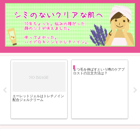
まつげを長くする方法まとめ
ー
まつ毛を伸ばすという噂のケアプ
ロストの注文方法は？
エーレットジェルはトレチノイン
ト
配合ジェルクリーム
ミッ