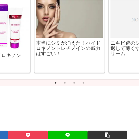
まつげを長くする方法まとめ
顔のシミを消す方法まとめ
ルミガンを個
美白にはユークロマクリーム
我的美麗日
ました。
が一番！