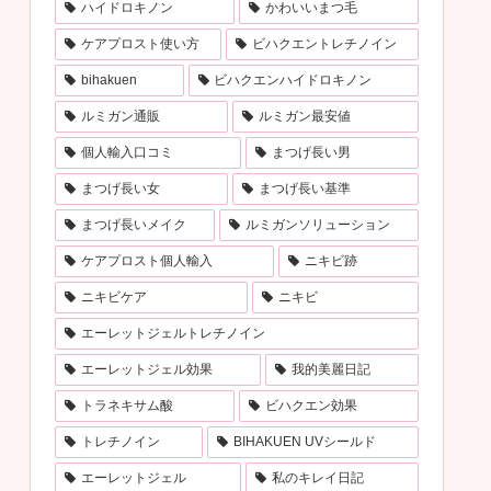
ハイドロキノン
かわいいまつ毛
ケアプロスト使い方
ビハクエントレチノイン
bihakuen
ビハクエンハイドロキノン
ルミガン通販
ルミガン最安値
個人輸入口コミ
まつげ長い男
まつげ長い女
まつげ長い基準
まつげ長いメイク
ルミガンソリューション
ケアプロスト個人輸入
ニキビ跡
ニキビケア
ニキビ
エーレットジェルトレチノイン
エーレットジェル効果
我的美麗日記
トラネキサム酸
ビハクエン効果
トレチノイン
BIHAKUEN UVシールド
エーレットジェル
私のキレイ日記