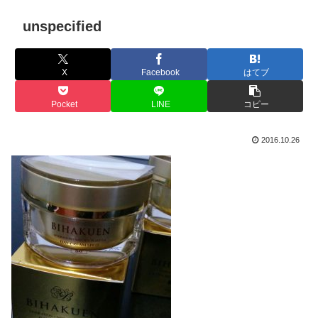
unspecified
X
Facebook
はてブ
Pocket
LINE
コピー
2016.10.26