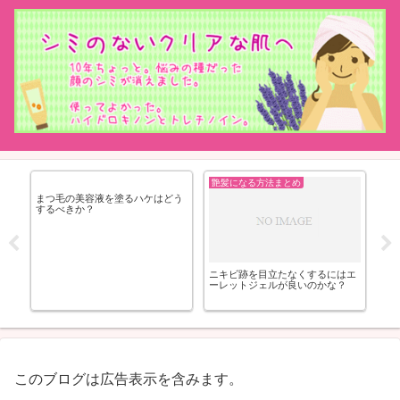
艶髪になる方法まとめ
まつ毛の美容液を塗るハケはどう
するべきか？
て
ニキビ跡を目立たなくするにはエ
我
ーレットジェルが良いのかな？
このブログは広告表示を含みます。