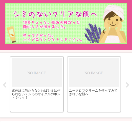
艶
紫外線に当たらなければシミは作
ユークロマクリームを使ってみて
飲む
られない？シミのサイクルのホン
きれいな肌へ
ド
ト？ウソ？