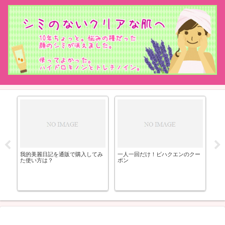
ニ
思春
我的美麗日記を通販で購入してみ
一人一回だけ！ビハクエンのクー
白
た使い方は？
ポン
ビ