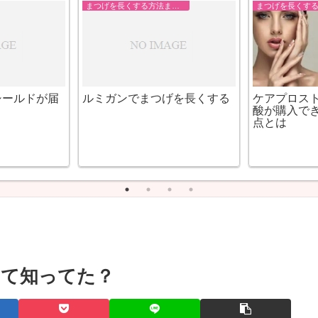
艶髪になる方法まとめ
飲む日焼け止めbihakuen-uv
ルミガンま
シールドとトランサミンの効
まつげが生
果は？
イドロキノン
の効果
って知ってた？