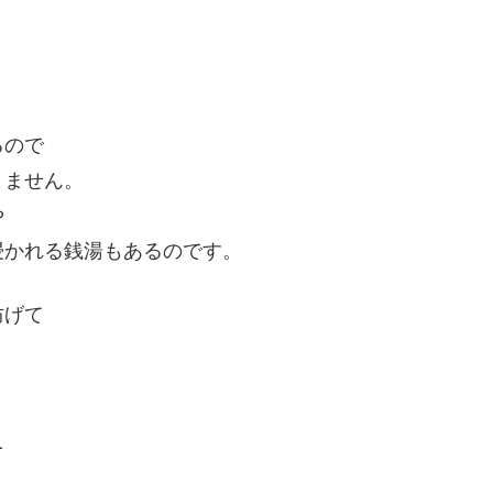
るので
りません。
や
浸かれる銭湯もあるのです。
防げて
を