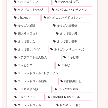
ハイドロキノン
かわいいまつ毛
ケアプロスト使い方
ビハクエントレチノイン
bihakuen
ビハクエンハイドロキノン
ルミガン通販
ルミガン最安値
個人輸入口コミ
まつげ長い男
まつげ長い女
まつげ長い基準
まつげ長いメイク
ルミガンソリューション
ケアプロスト個人輸入
ニキビ跡
ニキビケア
ニキビ
エーレットジェルトレチノイン
エーレットジェル効果
我的美麗日記
トラネキサム酸
ビハクエン効果
トレチノイン
BIHAKUEN UVシールド
エーレットジェル
私のキレイ日記