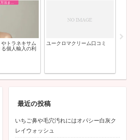
まつげを長くする方法まとめ
艶髪にな
つげ美容液で長い
(BIHAKUEN)デイクリーム
個人輸
える
SPF15+ナイトクリームの口
リット
コミと評判
最近の投稿
いちご鼻や毛穴汚れにはオパシー白灰ク
レイウォッシュ