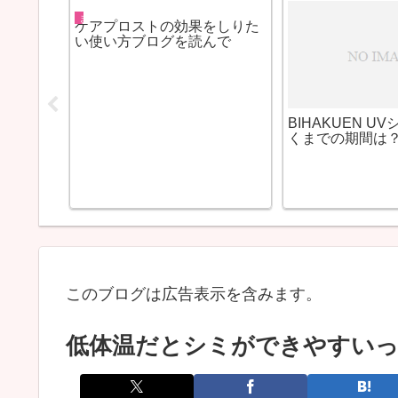
艶髪になる方法まとめ
プロペシアという毛生え薬も
安い
口コミ
ビハクエン、ハ
とトレチノイン
このブログは広告表示を含みます。
低体温だとシミができやすい